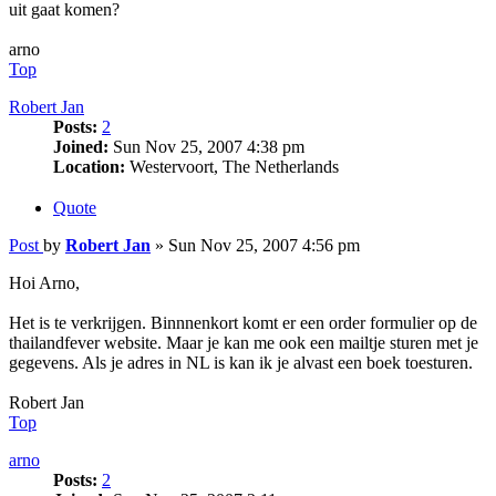
uit gaat komen?
arno
Top
Robert Jan
Posts:
2
Joined:
Sun Nov 25, 2007 4:38 pm
Location:
Westervoort, The Netherlands
Quote
Post
by
Robert Jan
»
Sun Nov 25, 2007 4:56 pm
Hoi Arno,
Het is te verkrijgen. Binnnenkort komt er een order formulier op de
thailandfever website. Maar je kan me ook een mailtje sturen met je
gegevens. Als je adres in NL is kan ik je alvast een boek toesturen.
Robert Jan
Top
arno
Posts:
2