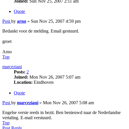
Joined:
Sun Nov 25, 2007 2:11 am
Quote
Post
by
arno
»
Sun Nov 25, 2007 4:59 pm
Bedankt voor de melding. Email gestuurd.
groet
Arno
Top
marceziani
Posts:
2
Joined:
Mon Nov 26, 2007 5:07 am
Location:
Eindhoven
Quote
Post
by
marceziani
»
Mon Nov 26, 2007 5:08 am
Engelse versie reeds in bezit. Ben benieuwd naar de Nederlandse
vertaling. E-mail verstuurd.
Top
Post Reply