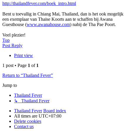
http://thailandfever.com/boek_intro.html
Bent u toevallig in Chiang Mai, Thailand, dan is het ook mogelijk
een exemplaar van Thaise Koorts aan te schaffen bij Awana
Guesthouse (
www.awanahouse.com
) nabij de Tha Pae Poort.
Veel plezier!
Top
Post Reply
Print view
1 post • Page
1
of
1
Return to “Thailand Fever”
Jump to
Thailand Fever
↳ Thailand Fever
Thailand Fever
Board index
All times are
UTC+07:00
Delete cookies
Contact us