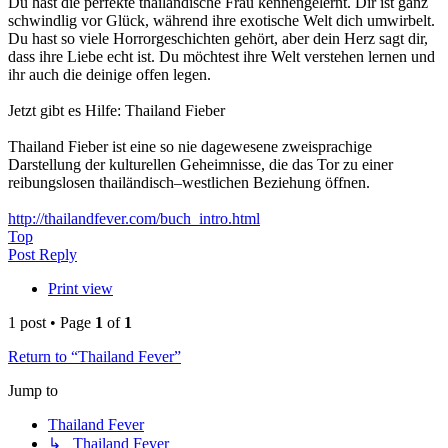
Du hast die perfekte thailändische Frau kennengelernt. Dir ist ganz
schwindlig vor Glück, während ihre exotische Welt dich umwirbelt.
Du hast so viele Horrorgeschichten gehört, aber dein Herz sagt dir,
dass ihre Liebe echt ist. Du möchtest ihre Welt verstehen lernen und
ihr auch die deinige offen legen.
Jetzt gibt es Hilfe: Thailand Fieber
Thailand Fieber ist eine so nie dagewesene zweisprachige
Darstellung der kulturellen Geheimnisse, die das Tor zu einer
reibungslosen thailändisch–westlichen Beziehung öffnen.
http://thailandfever.com/buch_intro.html
Top
Post Reply
Print view
1 post • Page
1
of
1
Return to “Thailand Fever”
Jump to
Thailand Fever
↳ Thailand Fever