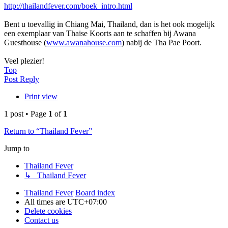
http://thailandfever.com/boek_intro.html
Bent u toevallig in Chiang Mai, Thailand, dan is het ook mogelijk
een exemplaar van Thaise Koorts aan te schaffen bij Awana
Guesthouse (
www.awanahouse.com
) nabij de Tha Pae Poort.
Veel plezier!
Top
Post Reply
Print view
1 post • Page
1
of
1
Return to “Thailand Fever”
Jump to
Thailand Fever
↳ Thailand Fever
Thailand Fever
Board index
All times are
UTC+07:00
Delete cookies
Contact us