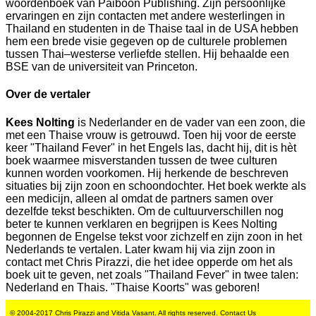
woordenboek van Paiboon Publishing. Zijn persoonlijke
ervaringen en zijn contacten met andere westerlingen in
Thailand en studenten in de Thaise taal in de USA hebben
hem een brede visie gegeven op de culturele problemen
tussen Thai–westerse verliefde stellen. Hij behaalde een
BSE van de universiteit van Princeton.
Over de vertaler
Kees Nolting
is Nederlander en de vader van een zoon, die
met een Thaise vrouw is getrouwd. Toen hij voor de eerste
keer "Thailand Fever" in het Engels las, dacht hij, dit is hèt
boek waarmee misverstanden tussen de twee culturen
kunnen worden voorkomen. Hij herkende de beschreven
situaties bij zijn zoon en schoondochter. Het boek werkte als
een medicijn, alleen al omdat de partners samen over
dezelfde tekst beschikten. Om de cultuurverschillen nog
beter te kunnen verklaren en begrijpen is Kees Nolting
begonnen de Engelse tekst voor zichzelf en zijn zoon in het
Nederlands te vertalen. Later kwam hij via zijn zoon in
contact met Chris Pirazzi, die het idee opperde om het als
boek uit te geven, net zoals "Thailand Fever" in twee talen:
Nederland en Thais. "Thaise Koorts" was geboren!
© 2004-2017 Chris Pirazzi and Vitida Vasant. All rights reserved.
Contact Us