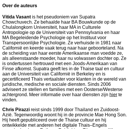
Over de auteurs
Vitida Vasant
is het pseudoniem van Supatra
Chowchuvech. Ze behaalde haar BA Bouwkunde op de
Chulalongkorn Universiteit, haar MA in Culturele
Antropologie op de Universiteit van Pennsylvania en haar
MA Begeleidende Psychologie op het Instituut voor
Transpersoonlijke Psychologie. Ze verhuisde in 1981 naar
Californië en keerde vaak terug naar haar geboorteland. Na
de scheiding van haar eerste Amerikaanse man voedde ze,
als alleenstaande moeder, haar nu volwassen dochter op. Ze
is ondertussen hertrouwd met een Joods-Amerikaan van
Finse afkomst. Supatra geeft les in de Thaise taal en cultuur
aan de Universiteit van Californië in Berkeley en is
gecertificeerd Thais vertaalster voor klanten in de wereld van
juridische, medische en sociale diensten. Sinds 2006
adviseert ze stellen en families met een Oosterse/Westerse
achtergrond. Meer informatie over haar diensten zijn
hier
te
vinden.
Chris Pirazzi
reist sinds 1999 door Thailand en Zuidoost-
Azië. Tegenwoordig woont hij in de provincie Mae Hong Son.
Hij heeft gepubliceerd over de Thaise cultuur en hij
ontwikkelde met anderen het digitale Thais–Engels